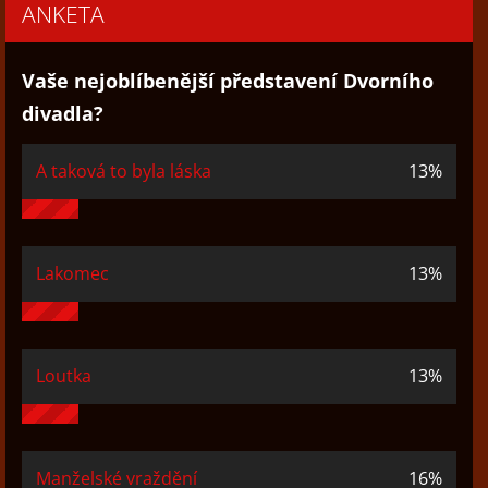
ANKETA
Vaše nejoblíbenější představení Dvorního
divadla?
A taková to byla láska
13%
Lakomec
13%
Loutka
13%
Manželské vraždění
16%