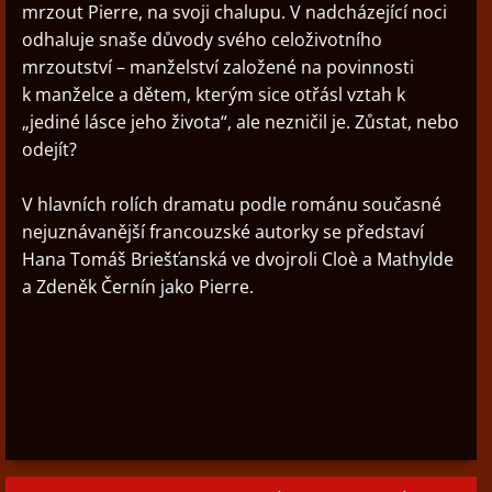
mrzout Pierre, na svoji chalupu. V nadcházející noci
odhaluje snaše důvody svého celoživotního
mrzoutství – manželství založené na povinnosti
k manželce a dětem, kterým sice otřásl vztah k
„jediné lásce jeho života“, ale nezničil je. Zůstat, nebo
odejít?
V hlavních rolích dramatu podle románu současné
nejuznávanější francouzské autorky se představí
Hana Tomáš Briešťanská ve dvojroli Cloè a Mathylde
a Zdeněk Černín jako Pierre.