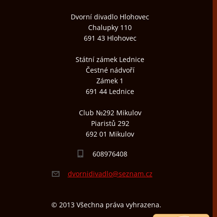
Dvorní divadlo Hlohovec
Chalupky 110
691 43 Hlohovec
Státní zámek Lednice
Čestné nádvoří
Zámek 1
691 44 Lednice
Club №292 Mikulov
Piaristů 292
692 01 Mikulov
608976408
dvornidi
vadlo@se
znam.cz
© 2013 Všechna práva vyhrazena.