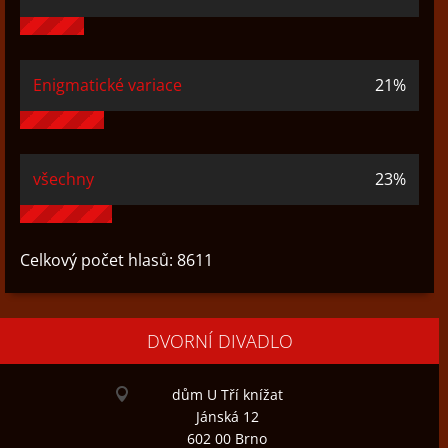
Enigmatické variace
21%
všechny
23%
Celkový počet hlasů:
8611
DVORNÍ DIVADLO
dům U Tří knížat
Jánská 12
602 00 Brno