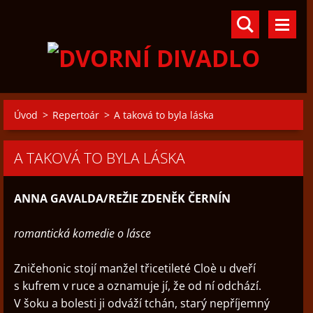
Úvod
>
Repertoár
>
A taková to byla láska
A TAKOVÁ TO BYLA LÁSKA
ANNA GAVALDA/REŽIE ZDENĚK ČERNÍN
romantická komedie o lásce
Zničehonic stojí manžel třicetileté Cloè u dveří
s kufrem v ruce a oznamuje jí, že od ní odchází.
V šoku a bolesti ji odváží tchán, starý nepříjemný